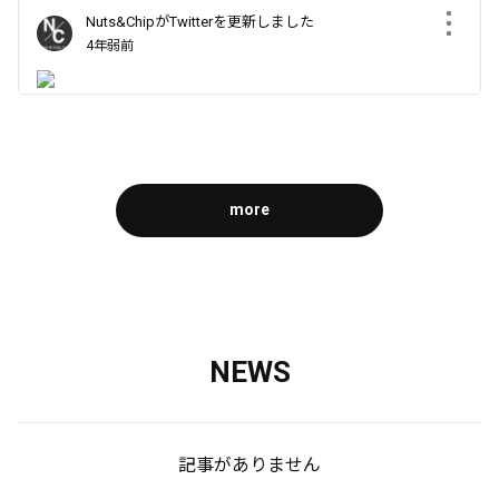
Nuts&ChipがTwitterを更新しました
4年弱前
本日Streamer-blogにて、ライバー事務所Nuts&Chipが掲載さ
れました！ ライバー事務所Nuts&Chipについて、事務所の特
徴や所属について分かりやすく紹介されています✨ 所属ライ
バー瀧澤博人・視力ちゃん・ライフの紹介も掲載されていま
more
すので合わせてご覧ください😉 https://t.co/qHqxL51TNt
https://t.co/i5AJiwKRQa
0
0
0
Nuts&ChipがTwitterを更新しました
NEWS
約4年前
記事がありません