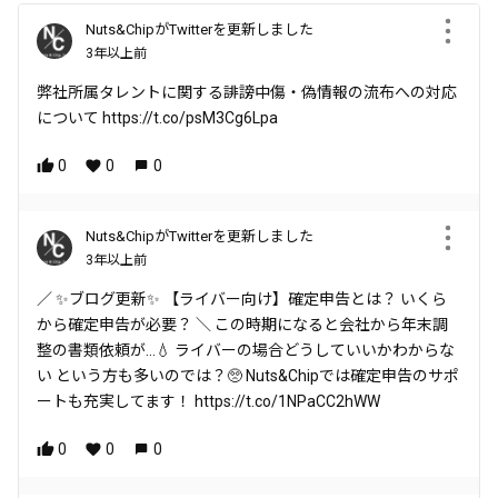
Nuts&ChipがTwitterを更新しました
3年以上前
弊社所属タレントに関する誹謗中傷・偽情報の流布への対応
について https://t.co/psM3Cg6Lpa
0
0
0
Nuts&ChipがTwitterを更新しました
3年以上前
／ ✨ブログ更新✨ 【ライバー向け】確定申告とは？ いくら
から確定申告が必要？ ＼ この時期になると会社から年末調
整の書類依頼が…💧 ライバーの場合どうしていいかわからな
い という方も多いのでは？🥺 Nuts&Chipでは確定申告のサポ
ートも充実してます！ https://t.co/1NPaCC2hWW
0
0
0